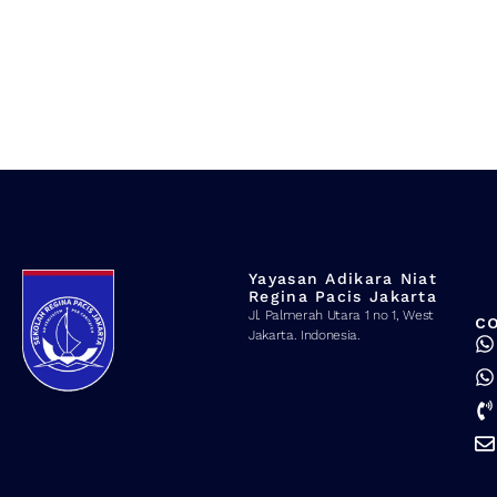
Yayasan Adikara Niat
Regina Pacis Jakarta
Jl. Palmerah Utara 1 no 1, West
C
Jakarta. Indonesia.