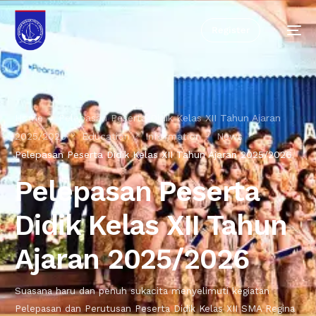
Register
Home
Pelepasan Peserta Didik Kelas XII Tahun Ajaran
2025/2026
Education
Information
News
Pelepasan Peserta Didik Kelas XII Tahun Ajaran 2025/2026
Pelepasan Peserta
Didik Kelas XII Tahun
Ajaran 2025/2026
Suasana haru dan penuh sukacita menyelimuti kegiatan
Pelepasan dan Perutusan Peserta Didik Kelas XII SMA Regina