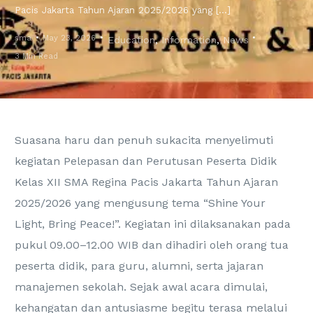
Pacis Jakarta Tahun Ajaran 2025/2026 yang […]
sma
May 23, 2026
Education
,
Information
,
News
3 Min Read
Suasana haru dan penuh sukacita menyelimuti
kegiatan Pelepasan dan Perutusan Peserta Didik
Kelas XII SMA Regina Pacis Jakarta Tahun Ajaran
2025/2026 yang mengusung tema “Shine Your
Light, Bring Peace!”. Kegiatan ini dilaksanakan pada
pukul 09.00–12.00 WIB dan dihadiri oleh orang tua
peserta didik, para guru, alumni, serta jajaran
manajemen sekolah. Sejak awal acara dimulai,
kehangatan dan antusiasme begitu terasa melalui