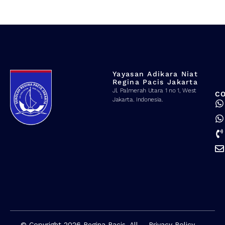
Yayasan Adikara Niat
Regina Pacis Jakarta
Jl. Palmerah Utara 1 no 1, West
C
Jakarta. Indonesia.
© Copyright 2026 Regina Pacis. All
Privacy Policy