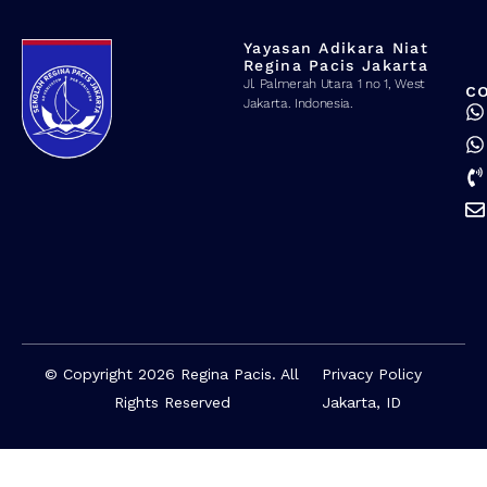
Yayasan Adikara Niat
Regina Pacis Jakarta
Jl. Palmerah Utara 1 no 1, West
C
Jakarta. Indonesia.
© Copyright 2026 Regina Pacis. All
Privacy Policy
Rights Reserved
Jakarta, ID