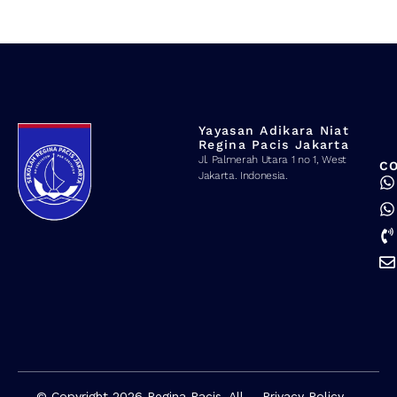
Yayasan Adikara Niat
Regina Pacis Jakarta
Jl. Palmerah Utara 1 no 1, West
C
Jakarta. Indonesia.
© Copyright 2026 Regina Pacis. All
Privacy Policy